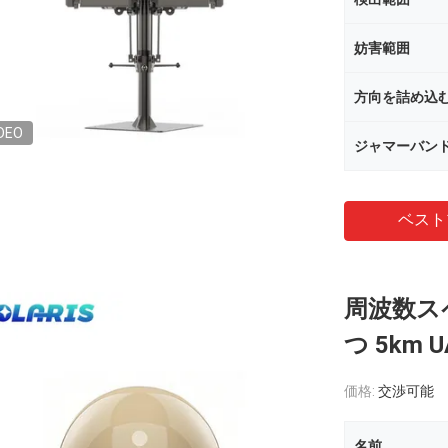
妨害範囲
方向を詰め込
DEO
ジャマーバン
ベスト
周波数ス
つ 5km
価格:
交渉可能
名前