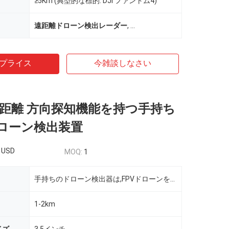
≥5Km (典型的な標的: DJI ファントム4)
遠距離ドローン検出レーダー
,
FPVドローン検出レーダー
,
X
プライス
今雑談しなさい
mの距離 方向探知機能を持つ手持ち
ドローン検出装置
 USD
MOQ:
1
手持ちのドローン検出器は,FPVドローンを識別できる
1-2km