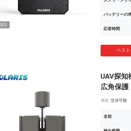
スクリーンサ
バッテリーの
DEO
応答時間
ベスト
UAV探知
広角保護
価格:
交渉可能
名前
検出範囲