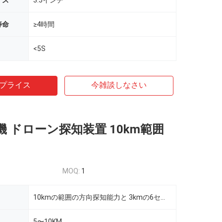
イズ
3.5インチ
寿命
≥4時間
<5S
プライス
今雑談しなさい
機 ドローン探知装置 10km範囲
MOQ:
1
10kmの範囲の方向探知能力と 3kmの6セクター方向妨害能力
5〜10KM