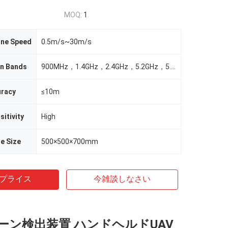
MOQ:
1
one Speed
0.5m/s~30m/s
on Bands
900MHz，1.4GHz，2.4GHz，5.2GHz，5.8GHz
uracy
≤10m
itivity
High
e Size
500×500×700mm
プライス
今雑談しなさい
ーン検出装置 ハンドヘルドUAV