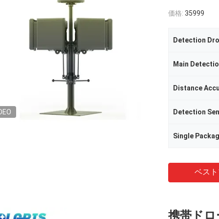
価格:
35999
Detection Dr
Main Detecti
Distance Acc
DEO
Detection Sens
Single Packag
ベスト
携帯ドロ