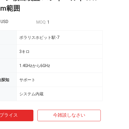
km範囲
 USD
MOQ:
1
ポラリスホビット駅-7
3キロ
1.4GHzから6GHz
向探知
サポート
システム内蔵
プライス
今雑談しなさい