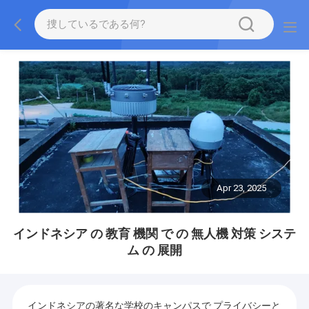
Apr 23, 2025
インドネシア の 教育 機関 で の 無人機 対策 システ
ム の 展開
インドネシアの著名な学校のキャンパスで プライバシーと