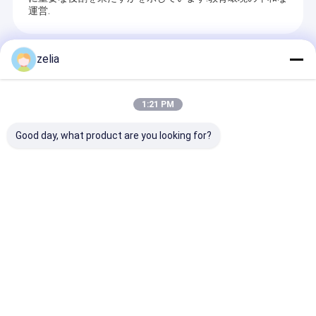
運営.
おすすめ商品
zelia
1:21 PM
Good day, what product are you looking for?
20km ロングレンジ ド
長期展開プロジェクト
多センサ・フュ
ローン GPS スプーフ
のための高速展開
ンを組み合わせ
ァー 1500MHz-
15kmク・バンド長距
ーン検出器
1600MHz周波数帯と
離マトリックス
GNSS スプーフィング
3DFmcwアンチドロー
お問い合わせを送信
お問い合わせを送信
お問い合わせ
のためのマルチシステ
ン検出レーダー
ムサポート
ホーム
企業情報
お問い合わせ
地図
プライバシーポリシー規約