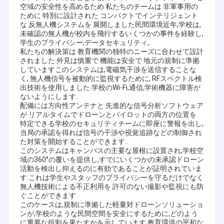
空域の安全性を高めるため 私たちのチームは 非軍事用の
ために 特別に設計された コンパクトでインテリジェント
な 反無人機システムを 展開しました民間環境近年,学校は,
未確認の無人機が校内を飛行するいくつかの事件を経験し,
学生のプライバシー,データセキュリティ,.
私たちの解決策は 教育機関の独特のニーズに合わせて設計
されました 外見は慎重で 機能は安全で 地元の規制に準拠
していますこのシステムは,電磁気干渉を送信することな
く, 無人機信号を被動的に監視するために, RFスペクトル検
出技術を使用しました.学校のWi-Fi,通信,学術機器に障害が
ないようにします.
配備には方向性アンテナと 先進的な信号分析ソフトウェア
が リアルタイムでドローンとパイロットの両方の位置を
特定できる学校のセキュリティチームに即座に警報を出し,
当局の承認を得れば信号の干渉や視覚追跡などの制御され
た対策を開始することができます..
このシステムはキャンパスの主要な屋根に設置され,学校空
域の360°の覆いを提供し,すでにいくつかの未承認ドローン
活動を検出し抑えるのに有効であることが証明されていま
す.これは学生やスタッフのプライバシーを守るだけでなく
無人機技術による不正利用を 許可のない撮影や監視にも防
ぐことができます
このケースは,規制に準拠した軽量対ドローンソリューショ
ンが,学校のような民間空間を安全にするために,どのよう
に重要な役割を果たすかを示しています.教育環境の平和な