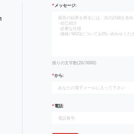
メッセージ:
1
残りの文字数(
20
/3000)
から:
電話: