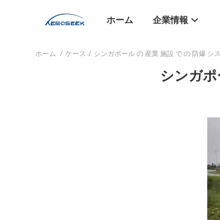
ホーム
企業情報
ホーム
/
ケース
/
シンガポール の 産業 施設 で の 防爆 シ
シンガポー