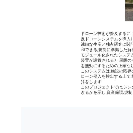
ドローン技術が普及するにつ
反ドローンシステムを導入
繊細な生産と独占研究に関与
和できる,規制に準拠した解
モジュール化されたシステ
装置が設置されると 周囲の
を無効にするための正確な
このシステムは,施設の既存
ローン侵入を検出する上で
けをします.
このプロジェクトでは,シ
きるかを示し,資産保護,規