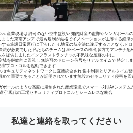
れ 産業現場は 許可のない空中監視や 知的財産の盗難やシンガポールの
しました東南アジアで最も規制が厳格でイノベーションが主導する経済の
する施設日常運行に干渉したり,地元の航空法に違反することなく,ドロ
決法が必要でした.私たちのチームは,RFベースの検出,多方向アンテナ配
ムを提供しましたインフラストラクチャの不気味な足跡の中に.
空域を継続的に監視し 無許可のドローン信号をリアルタイムで 特定しま
妨害プロトコルを起動できます.
のセキュリティネットワークに直接統合され,集中制御とリアルタイム警
 極めて重要であることが証明されています施設のセキュリティ侵害を回
ンガポールのような高度に規制された産業環境でスマート対UAVシステム
制遵守,現代の工場セキュリティプロトコルとシームレスな統合.
私達と連絡を取ってください