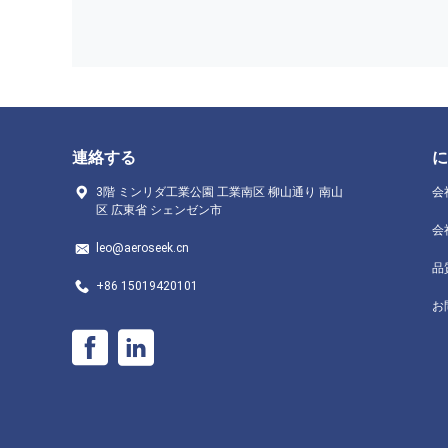
連絡する
に
3階 ミンリダ工業公園 工業南区 柳山通り 南山
会
区 広東省 シェンゼン市
会
leo@aeroseek.cn
品
+86 15019420101
お