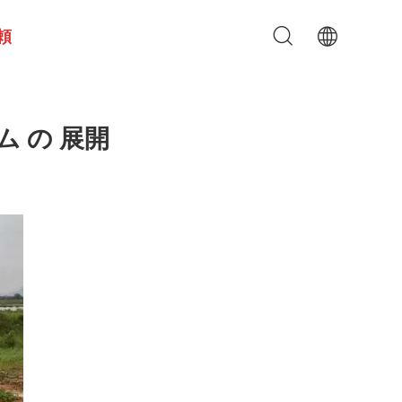
頼
ム の 展開