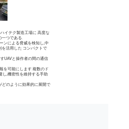
ハイテク製造工場に 高度な
一つである.
ーンによる脅威を検知し,中
列を活用した コンパクトで
すUAVと操作者の間の通信
報を可能にします.複数のド
避し,機密性を維持する手助
がどのように効果的に展開で